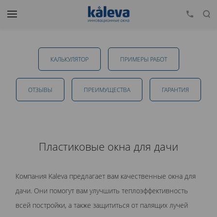
Пластиковые окна для дачи в Пушкино
КАЛЬКУЛЯТОР
ПРИМЕРЫ РАБОТ
от 16 248 руб.
ОТЗЫВЫ
ПРЕИМУЩЕСТВА
ГАРАНТИЯ
ОТПРАВИТЬ
Пластиковые окна для дачи
Даю
согласие на обработку персональных данных
. С
Компания Kaleva предлагает вам качественные окна для
политикой обработки персональных данных
ознакомлен.
дачи. Они помогут вам улучшить теплоэффективность
всей постройки, а также защититься от палящих лучей