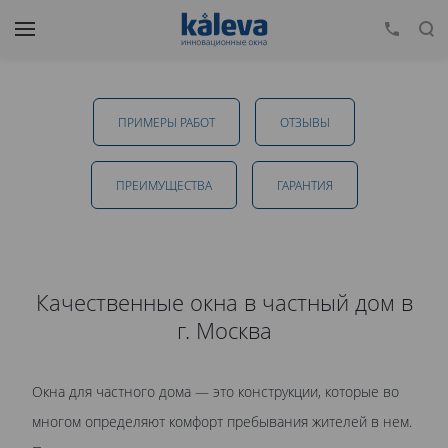
Пластиковые окна для частного дома в
Пушкино
ПРИМЕРЫ РАБОТ
ОТЗЫВЫ
от 12 248 руб.
ПРЕИМУЩЕСТВА
ГАРАНТИЯ
ОТПРАВИТЬ
Качественные окна в частный дом в
г. Москва
Даю
согласие на обработку персональных данных
. С
политикой обработки персональных данных
ознакомлен.
Окна для частного дома — это конструкции, которые во
многом определяют комфорт пребывания жителей в нем.