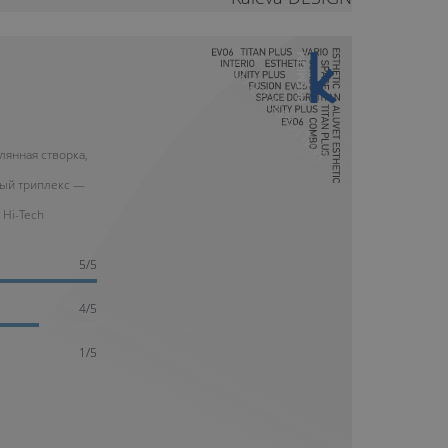
10 ЛЕТ ГАРАНТИИ
лянная створка,
ый триплекс —
 Hi-Tech
5/5
4/5
1/5