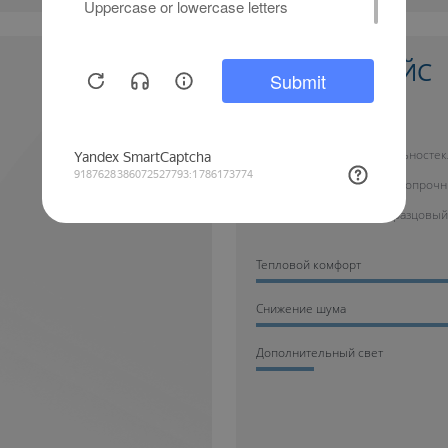
КАЛЕВА СПЕЙС
купить окно от 47 700 руб.
Цельностек
ударопрочн
образцовый
Тепловой комфорт
Cнижение шума
Дополнительный свет