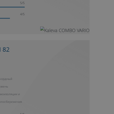
5/5
4/5
 82
кордный
овень
моизоляции и
плосбережения