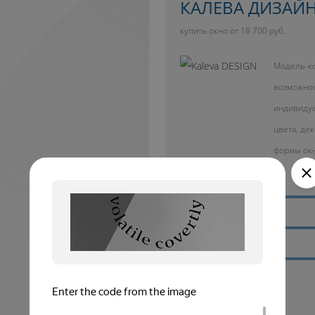
КАЛЕВА ДИЗАЙ
купить окно от 18 700 руб.
Модель-ко
возможно
индивиду
цвета, де
формы ок
Тепловой комфорт
Cнижение шума
Дополнительный свет