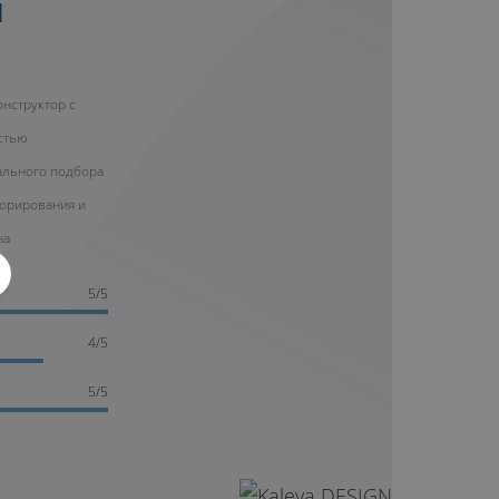
Н
нструктор с
стью
ального подбора
корирования и
на
5/5
4/5
5/5