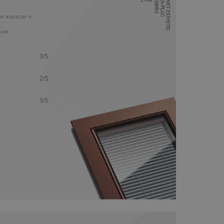
и жалюзи и
дом
3/5
2/5
3/5