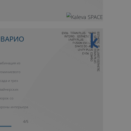
10 ЛЕТ ГАРАНТИИ
 ВАРИО
мбинация из
юминиевого
сада и трех
зайнерских
ворок со
ороны интерьера
4/5