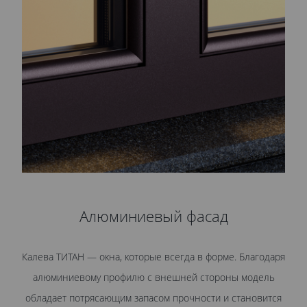
Алюминиевый фасад
Калева ТИТАН — окна, которые всегда в форме. Благодаря
алюминиевому профилю с внешней стороны модель
обладает потрясающим запасом прочности и становится
р