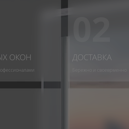
02
ЫХ ОКОН
ДОСТАВКА
рофессионалами
Бережно и своеврменно