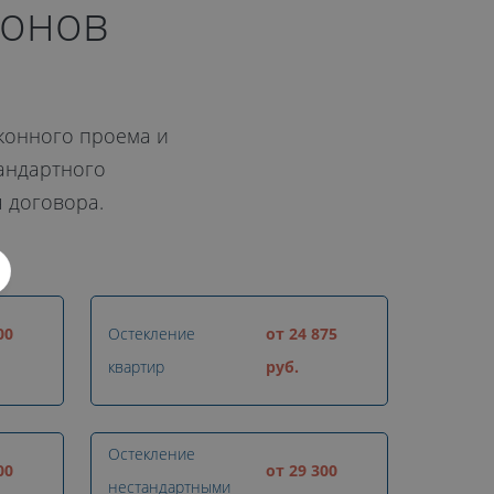
конов
конного проема и
тандартного
я договора.
00
Остекление
от 24 875
квартир
руб.
Остекление
00
от 29 300
нестандартными