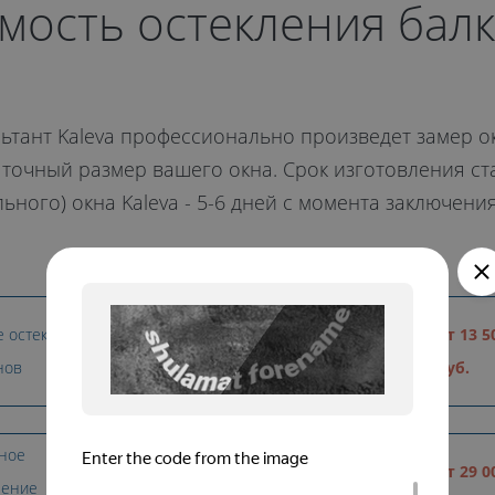
мость остекления бал
ьтант Kaleva профессионально произведет замер о
точный размер вашего окна. Срок изготовления с
ьного) окна Kaleva - 5-6 дней с момента заключени
е остекление
от 12 500
Остекление
от 13 5
нов
руб.
беседок
руб.
ное
от 12 600
Остекление
от 29 0
ление