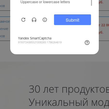
руб.
веранды
руб.
нов
амное
от 15 870
Остекление
от 22 0
ление
руб.
террасы
руб.
нов
30 лет продукто
Уникальный мод