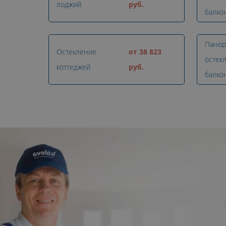
лоджий
руб.
балко
Панор
Остекление
от 38 823
остек
коттеджей
руб.
балко