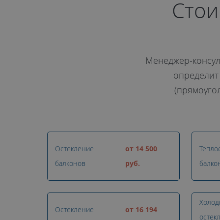
Стои
Менеджер-консул
определит 
(прямоугол
Остекление
от 14 500
Тепло
балконов
руб.
балко
Холод
Остекление
от 16 194
остек