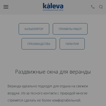
Раздвижные окна для веранды в Пушкино
КАЛЬКУЛЯТОР
ПРИМЕРЫ РАБОТ
от 17 550 руб.
ПРЕИМУЩЕСТВА
ГАРАНТИЯ
ОТПРАВИТЬ
Раздвижные окна для веранды
Даю
согласие на обработку персональных данных
. С
Веранда идеально подходит для отдыха на свежем
политикой обработки персональных данных
ознакомлен.
воздухе. Из-за тесного контакта с природой многие
стремятся сделать ее более комфортабельной.