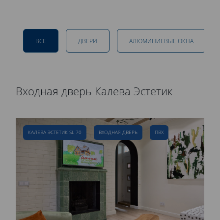
ВСЕ
ДВЕРИ
АЛЮМИНИЕВЫЕ ОКНА
Входная дверь Калева Эстетик
Р
д
КАЛЕВА ЭСТЕТИК SL 70
ВХОДНАЯ ДВЕРЬ
ПВХ