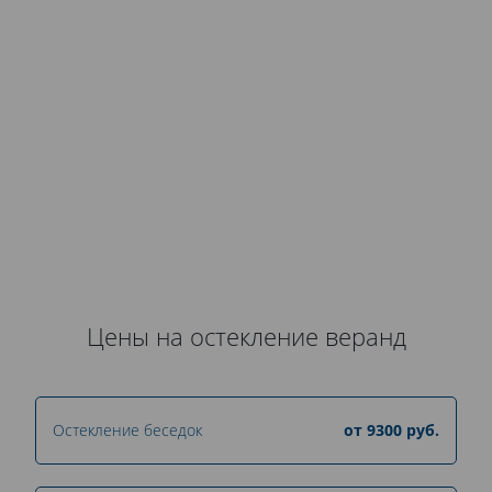
Аккуратная доставка
Для защиты от загрязнений вся продукция
Kaleva тщательно упаковывается в
полиэтиленовую пленку. Системы перевозятся
только на специально оборудованных
автомобилях.
Цены на остекление веранд
Остекление беседок
от
9300
руб.