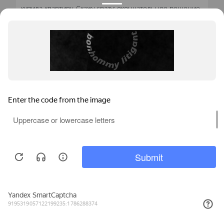
купила квартиру. Скажу сразу: окончательное решение
о покупке я приняла из-за вашей гарантии. По-моему,
никто на рынке такую долгую не дает.
Так вот, установила окна. Стеклопакет — двойной,
функции открывания, откидывания и проветривания.
Стандартные рамы кажутся мне очень скучными,
поэтому заказала в приятном ореховом оттенке. Очень
понравилось, как все выглядит в итоге, даже лучше,
чем я себе представляла. Для меня цена полностью
оправдала свое качество и отличный сервис.
Мы используем файлы cookie, метрические программы и системы
аналитики. Продолжая работу с сайтом, вы соглашаетесь с
Политикой обработки персональных данных
и Правилами
пользования сайтом.
ОСТАВИТЬ ОТЗЫВ
ВСЕ ОТЗЫВЫ
ПРИНЯТЬ