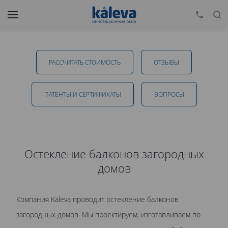
Остекление балконов загородных домов в
Пушкино
РАССЧИТАТЬ СТОИМОСТЬ
ОТЗЫВЫ
от 16 515 руб.
ПАТЕНТЫ И СЕРТИФИКАТЫ
ВОПРОСЫ
ОТПРАВИТЬ
Остекление балконов загородных
домов
Даю
согласие на обработку персональных данных
. С
политикой обработки персональных данных
ознакомлен.
Компания Kaleva проводит остекление балконов
загородных домов. Мы проектируем, изготавливаем по