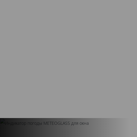
Готово!
Осуществляем гарантийное и
постгарантийное обслуживание.
Аккуратная доставка
Для защиты от загрязнений вся продукция
Kaleva тщательно упаковывается в
полиэтиленовую пленку. Системы перевозятся
только на специально оборудованных
автомобилях.