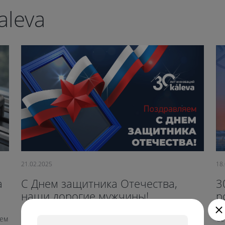
aleva
21.02.2025
18
a
С Днем защитника Отечества,
3
наши дорогие мужчины!
р
к
яем
Мы поздравляем вас с праздником доблести и отваги.
Се