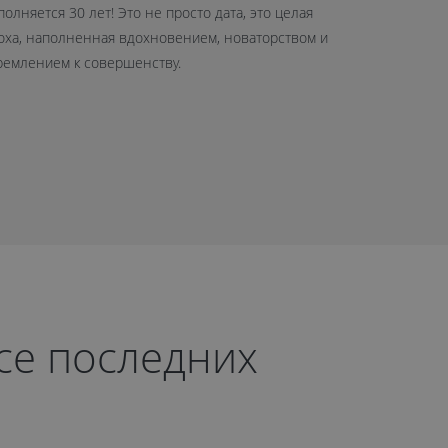
полняется 30 лет! Это не просто дата, это целая
нового офис
оха, наполненная вдохновением, новаторством и
шоурум сре
ремлением к совершенству.
рсе последних