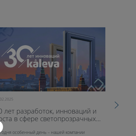
.02.2025
09.10.2024
0 лет разработок, инноваций и
71-й оф
оста в сфере светопрозрачных
открыл
онструкций
годня особенный день – нашей компании
26 сентябр