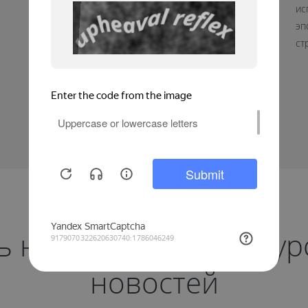
В этот день желаем вам оставаться такими же
ис
сильными и целеустремленными, готовыми к любым
эп
вызовам. Крепкого здоровья, благополучия, мирного
ст
неба и уверенности в завтрашнем дне.
на нас и будьте в ку
новостей